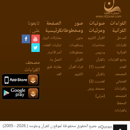
www.nQuran.com
القراءات
صوتيات
صور
الصفحة
تابعونا
القرآنية
ومرئيات
ومخطوطات
الرئيسية
على :
المدخل
القرآن الكريم
متون
مشاركات الزوار
للقراءات
محاضرات
ومنظومات
تزكيات العلماء
القرآنية
ودروس
مخطوطات
آخر الأخبار
جامع القراءات
بالقرآن
القرآن
اتصل بنا
مصحف
العشر
اهتديت (1)
قراء القرآن
مقارنة طرق
القراءات
المصحف
بالقرآن
الكريم
العد
العثماني
اهتديت (2)
بالقراءات
مصحف ورش
المصحف
(مرئي)
المحفظ
بالقراءات
جميع الحقوق محفوظة لموقع ن للقرآن وعلومه ( 2026 - 2005)
nQuran.com