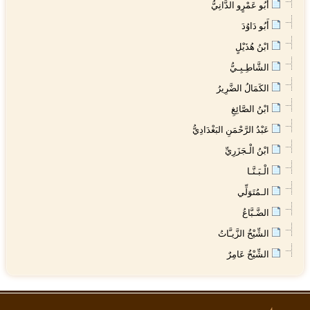
أَبُو عَمْرٍو الدَّانِيُّ
أَبُو دَاوُدَ
ابْنُ هُذَيْلٍ
الشَّاطِـبِـيُّ
الكَمَالُ الضَّرِيرُ
ابْنُ الصَّائِغِ
عَبْدُ الرَّحْمَنِ البَغْدَادِيُّ
ابْنُ الْـجَزَرِيِّ
الْـبَـنَّـا
الـمُتَوَلِّي
الضَّـبَّاعُ
الشِّيْخُ الزَّيـَّاتُ
الشِّيْخُ عَامِرٌ