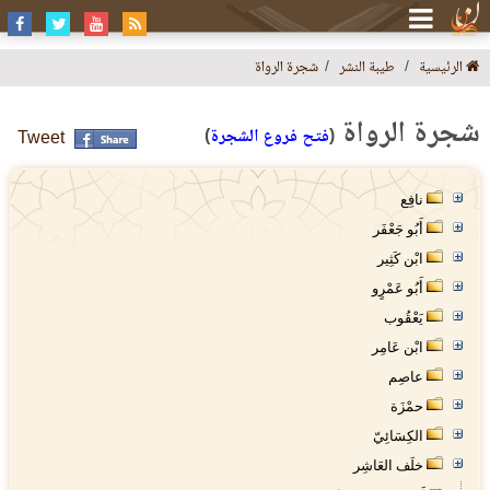
الرئيسية
طيبة النشر
شجرة الرواة
شجرة الرواة
(
فتح فروع الشجرة
)
Tweet
نافِع
أَبُو جَعْفَر
ابْن كَثِير
أَبُو عَمْرٍو
يَعْقُوب
ابْن عَامِر
عاصِم
حمْزَة
الكِسَائِيّ
خلَف العَاشِر