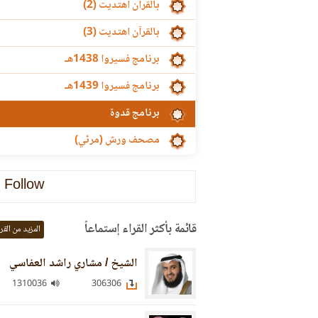
بالقرآن اهتديت (2)
بالقرآن اهتديت (3)
برنامج فسيروا 1438هـ
برنامج فسيروا 1439هـ
برنامج قدوة
مصحف ورش (مرئي)
Follow
قائمة بأكثر القراء إستماعاً
المزيد من القر
الشيخ / مشاري راشد العفاسي
1310036
306306