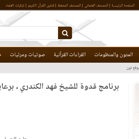
الصفحة الرئيسـة
المصحف العثماني
المصحف المحفظ
فتاوى القرآن الكريم
تزكيات العلماء
المتون والمنظومات
القراءات القرآنية
صوتيات ومرئيات
ص
وقع نون
برنامج قدوة للشيخ فهد الكندري ، برعا