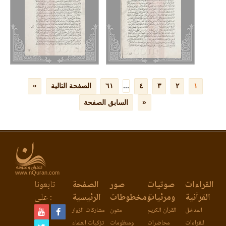
www.nQuran.com
القراءات
صوتيات
صور
الصفحة
تابعونا
القرآنية
ومرئيات
ومخطوطات
الرئيسية
على :
المدخل
القرآن الكريم
متون
مشاركات الزوار
للقراءات
محاضرات
ومنظومات
تزكيات العلماء