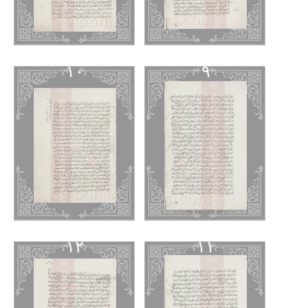
١٠
٩
١٢
١١