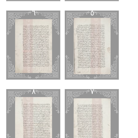
٦
٥
٨
٧