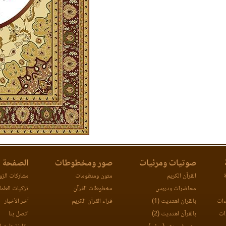
صوتيات ومرئيات
صور ومخطوطات
الصفحة ا
ة
القرآن الكريم
متون ومنظومات
مشاركات الزوا
محاضرات ودروس
مخطوطات القرآن
تزكيات العلما
ءات
بالقرآن اهتديت (1)
قراء القرآن الكريم
آخر الأخبار
ات
بالقرآن اهتديت (2)
اتصل بنا