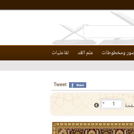
ور ومخطوطات
علم العَّد
تفاعليات
Tweet
1
فحة