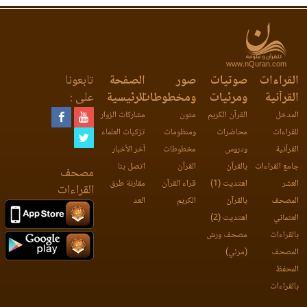
www.nQuran.com
القراءات
صوتيات
صور
الصفحة
تابعونا
القرآنية
ومرئيات
ومخطوطات
الرئيسية
على :
المدخل
القرآن الكريم
متون
مشاركات الزوار
للقراءات
محاضرات
ومنظومات
تزكيات العلماء
القرآنية
ودروس
مخطوطات
آخر الأخبار
جامع القراءات
بالقرآن
القرآن
اتصل بنا
مصحف
العشر
اهتديت (1)
قراء القرآن
مقارنة طرق
القراءات
المصحف
بالقرآن
الكريم
العد
العثماني
اهتديت (2)
بالقراءات
مصحف ورش
المصحف
(مرئي)
المحفظ
بالقراءات