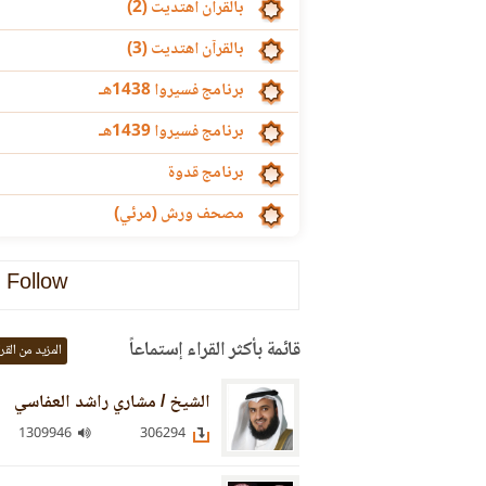
بالقرآن اهتديت (2)
بالقرآن اهتديت (3)
برنامج فسيروا 1438هـ
برنامج فسيروا 1439هـ
برنامج قدوة
مصحف ورش (مرئي)
Follow
قائمة بأكثر القراء إستماعاً
المزيد من القر
الشيخ / مشاري راشد العفاسي
1309946
306294