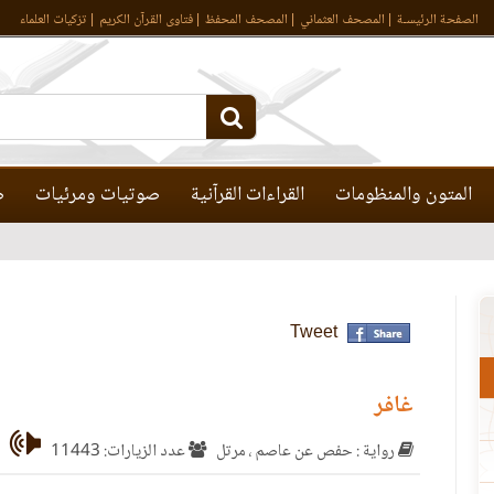
الصفحة الرئيسـة
المصحف العثماني
المصحف المحفظ
فتاوى القرآن الكريم
تزكيات العلماء
المتون والمنظومات
القراءات القرآنية
صوتيات ومرئيات
ص
Tweet
غافر
رواية : حفص عن عاصم ، مرتل
عدد الزيارات: 11443