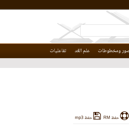
ور ومخطوطات
علم العَّد
تفاعليات
حفظ RM
حفظ mp3