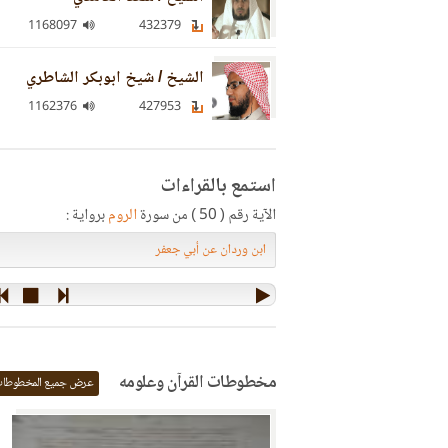
1168097
432379
الشيخ / شيخ ابوبكر الشاطري
1162376
427953
استمع بالقراءات
الآية رقم ( 50 ) من سورة
الروم
برواية :
مخطوطات القرآن وعلومه
عرض جميع المخطوطا