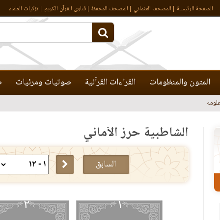
الصفحة الرئيسـة
المصحف العثماني
المصحف المحفظ
فتاوى القرآن الكريم
تزكيات العلماء
المتون والمنظومات
القراءات القرآنية
صوتيات ومرئيات
ص
لومه
الشاطبية حرز الأماني
السابق
٢
١