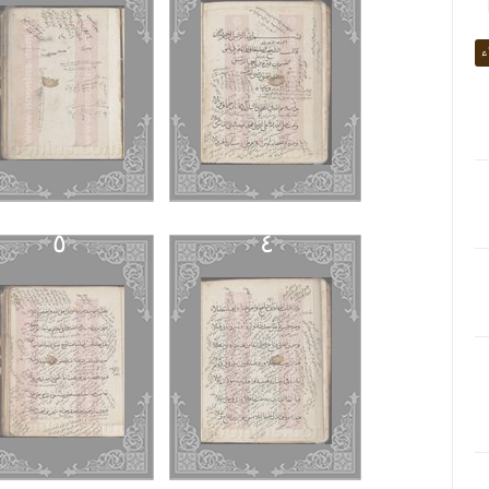
ء
٥
٤