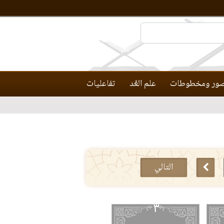
ور ومخطوطات
علم العَّد
تفاعليات
التالي
٣