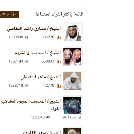
قائمة بأكثر القراء إستماعاً
المزيد من القرا
الشيخ / مشاري راشد العفاسي
1309808
306276
الشيخ / السديس والشريم
1307184
550931
الشيخ / ماهر المعيقلي
1283718
442770
الشيخ / المصحف المجود لمشاهير
القراء
1235040
461756
الشيخ / سعد الغامدي