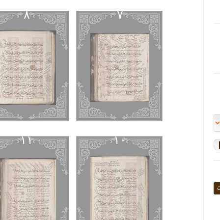
٨
٧
١١
١٠
ت